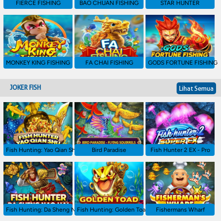
FIERCE FISHING
BAO CHUAN FISHING
STAR HUNTER
MONKEY KING FISHING
FA CHAI FISHING
GODS FORTUNE FISHING
JOKER FISH
Lihat Semua
Fish Hunting: Yao Qian Shu
Bird Paradise
Fish Hunter 2 EX - Pro
Fish Hunting: Da Sheng Nao Hai
Fish Hunting: Golden Toad
Fishermans Wharf