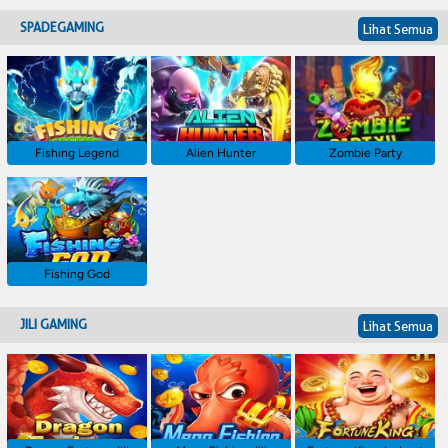
SPADEGAMING
Lihat Semua
Fishing Legend
Alien Hunter
Zombie Party
Fishing God
JILI GAMING
Lihat Semua